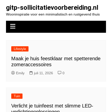
Spring
gitp-sollicitatievoorbereiding.nl
naar
Wooninspiratie voor een minimalistisch en rustgevend thuis
de
inhoud
Lifestyle
Maak je huis feestklaar met spetterende
zomeraccessoires
Emily
juli 11, 2026
0
Tuin
Verlicht je tuinfeest met slimme LED-
verlichtingoplossingen