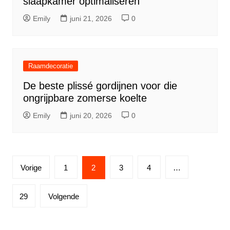
slaapkamer optimaliseren
Emily
juni 21, 2026
0
Raamdecoratie
De beste plissé gordijnen voor die
ongrijpbare zomerse koelte
Emily
juni 20, 2026
0
Berichten
Vorige
1
2
3
4
…
paginering
29
Volgende