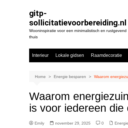
Spring
naar
gitp-
de
sollicitatievoorbereiding.nl
inhoud
Wooninspiratie voor een minimalistisch en rustgevend
thuis
Interieur
Lokale gidsen
Raamdecoratie
Home
Energie besparen
Waarom energiezuin
Waarom energiezuini
is voor iedereen die
Emily
november 29, 2025
0
Energi