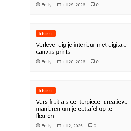
Emily
juli 29, 2026
0
Interieur
Verlevendig je interieur met digitale
canvas prints
Emily
juli 20, 2026
0
Interieur
Vers fruit als centerpiece: creatieve
manieren om je eettafel op te
fleuren
Emily
juli 2, 2026
0