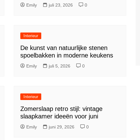
Emily
juli 23, 2026
0
Interieur
De kunst van natuurlijke stenen
spoelbakken in moderne keukens
Emily
juli 5, 2026
0
Interieur
Zomerslaap retro stijl: vintage
slaapkamer ideeën voor juni
Emily
juni 29, 2026
0