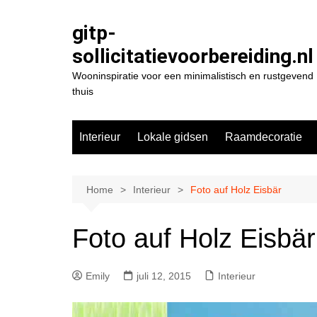
Spring
naar
gitp-
de
sollicitatievoorbereiding.nl
inhoud
Wooninspiratie voor een minimalistisch en rustgevend
thuis
Interieur
Lokale gidsen
Raamdecoratie
Home
Interieur
Foto auf Holz Eisbär
Foto auf Holz Eisbär
Emily
juli 12, 2015
Interieur