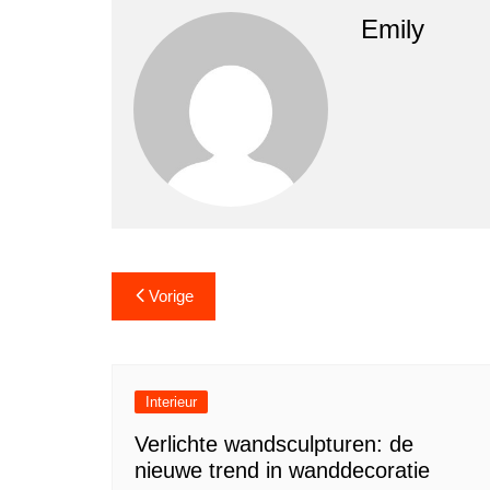
Emily
Berichtnavigatie
Vorige
Interieur
Verlichte wandsculpturen: de
nieuwe trend in wanddecoratie