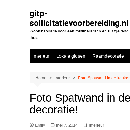
Spring
naar
gitp-
de
sollicitatievoorbereiding.nl
inhoud
Wooninspiratie voor een minimalistisch en rustgevend
thuis
Interieur
Lokale gidsen
Raamdecoratie
Home
Interieur
Foto Spatwand in de keuken 
Foto Spatwand in de
decoratie!
Emily
mei 7, 2014
Interieur