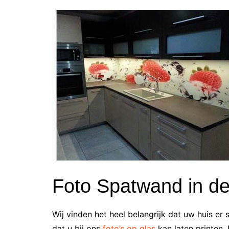
Foto Spatwand in d
Wij vinden het heel belangrijk dat uw huis er 
dat u bij ons
foto’s op glas
kan laten printen. 