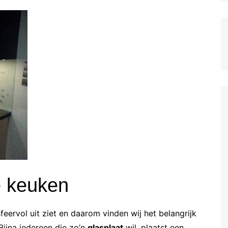
e keuken
sfeervol uit ziet en daarom vinden wij het belangrijk
Bijna iedereen die zo’n
glasplaat
wil, plaatst een