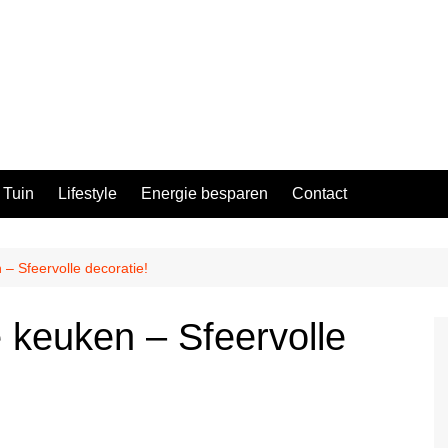
Tuin
Lifestyle
Energie besparen
Contact
– Sfeervolle decoratie!
 keuken – Sfeervolle