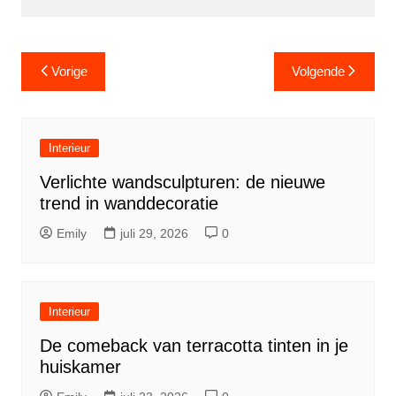
Berichtnavigatie
Vorige
Volgende
Interieur
Verlichte wandsculpturen: de nieuwe
trend in wanddecoratie
Emily
juli 29, 2026
0
Interieur
De comeback van terracotta tinten in je
huiskamer