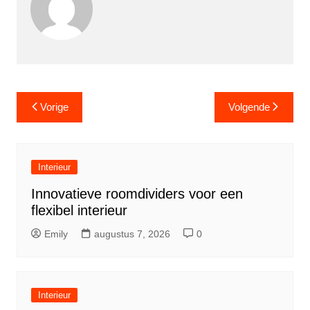
Berichtnavigatie
Vorige
Volgende
Interieur
Innovatieve roomdividers voor een
flexibel interieur
Emily
augustus 7, 2026
0
Interieur