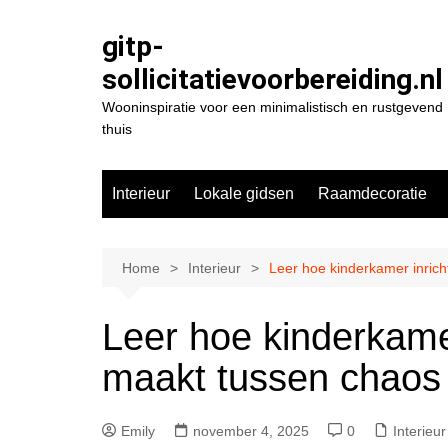
Spring
naar
gitp-
de
sollicitatievoorbereiding.nl
inhoud
Wooninspiratie voor een minimalistisch en rustgevend
thuis
Interieur
Lokale gidsen
Raamdecoratie
Home
Interieur
Leer hoe kinderkamer inrich
Leer hoe kinderkamer
maakt tussen chaos
Emily
november 4, 2025
0
Interieur