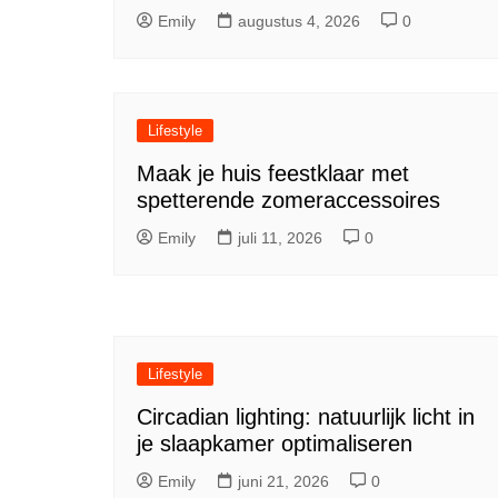
Emily
augustus 4, 2026
0
Lifestyle
Maak je huis feestklaar met
spetterende zomeraccessoires
Emily
juli 11, 2026
0
Lifestyle
Circadian lighting: natuurlijk licht in
je slaapkamer optimaliseren
Emily
juni 21, 2026
0