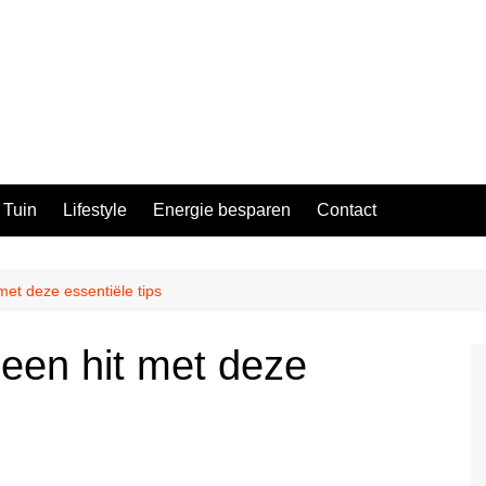
Tuin
Lifestyle
Energie besparen
Contact
et deze essentiële tips
een hit met deze