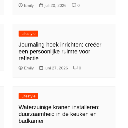
Emily
juli 20, 2026
0
Lifestyle
Journaling hoek inrichten: creëer
een persoonlijke ruimte voor
reflectie
Emily
juni 27, 2026
0
Lifestyle
Waterzuinige kranen installeren:
duurzaamheid in de keuken en
badkamer