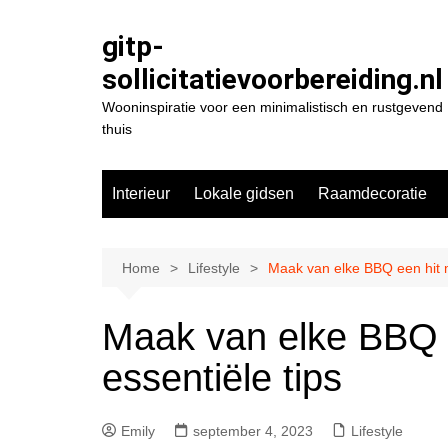
Spring
naar
gitp-
de
sollicitatievoorbereiding.nl
inhoud
Wooninspiratie voor een minimalistisch en rustgevend
thuis
Interieur
Lokale gidsen
Raamdecoratie
Home
Lifestyle
Maak van elke BBQ een hit m
Maak van elke BBQ 
essentiële tips
Emily
september 4, 2023
Lifestyle