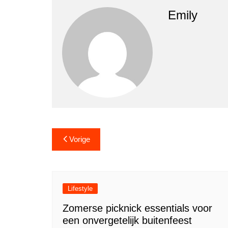
Emily
Berichtnavigatie
Vorige
Lifestyle
Zomerse picknick essentials voor
een onvergetelijk buitenfeest