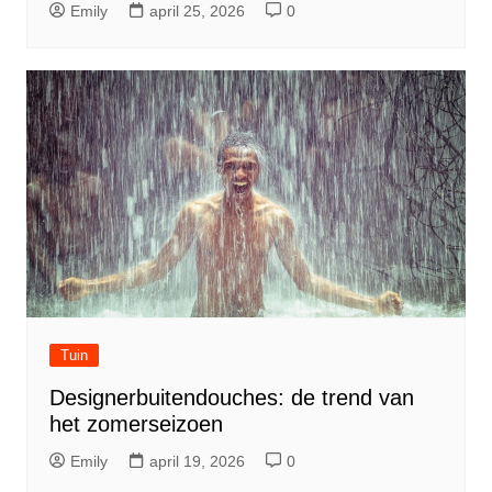
Emily
april 25, 2026
0
Tuin
Designerbuitendouches: de trend van
het zomerseizoen
Emily
april 19, 2026
0