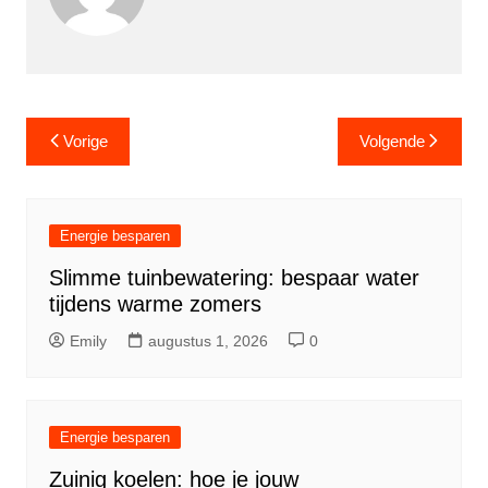
Berichtnavigatie
Vorige
Volgende
Energie besparen
Slimme tuinbewatering: bespaar water
tijdens warme zomers
Emily
augustus 1, 2026
0
Energie besparen
Zuinig koelen: hoe je jouw