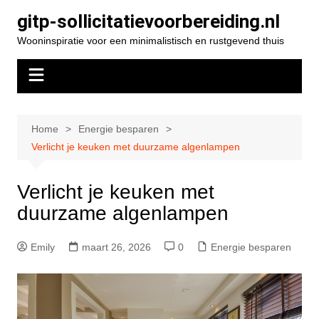
Spring
gitp-sollicitatievoorbereiding.nl
naar
Wooninspiratie voor een minimalistisch en rustgevend thuis
de
inhoud
Home
Energie besparen
Verlicht je keuken met duurzame algenlampen
Verlicht je keuken met
duurzame algenlampen
Emily
maart 26, 2026
0
Energie besparen