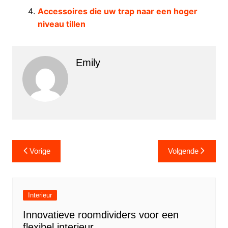
Accessoires die uw trap naar een hoger
niveau tillen
Emily
Berichtnavigatie
Vorige
Volgende
Interieur
Innovatieve roomdividers voor een
flexibel interieur