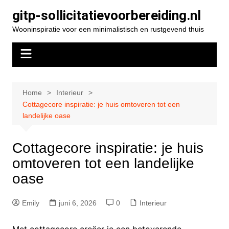
Spring
gitp-sollicitatievoorbereiding.nl
naar
Wooninspiratie voor een minimalistisch en rustgevend thuis
de
inhoud
Home
Interieur
Cottagecore inspiratie: je huis omtoveren tot een
landelijke oase
Cottagecore inspiratie: je huis
omtoveren tot een landelijke
oase
Emily
juni 6, 2026
0
Interieur