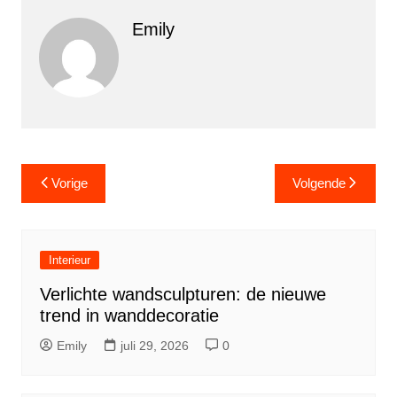
Emily
Berichtnavigatie
Vorige
Volgende
Interieur
Verlichte wandsculpturen: de nieuwe
trend in wanddecoratie
Emily
juli 29, 2026
0