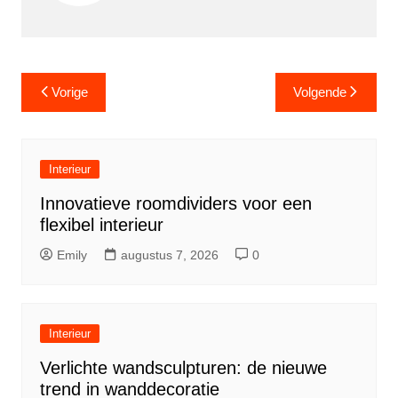
Berichtnavigatie
Vorige
Volgende
Interieur
Innovatieve roomdividers voor een
flexibel interieur
Emily
augustus 7, 2026
0
Interieur
Verlichte wandsculpturen: de nieuwe
trend in wanddecoratie