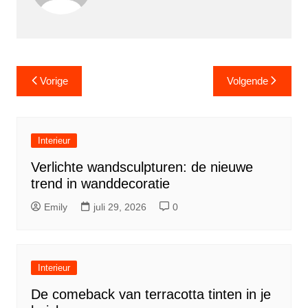
Berichtnavigatie
Vorige
Volgende
Interieur
Verlichte wandsculpturen: de nieuwe
trend in wanddecoratie
Emily
juli 29, 2026
0
Interieur
De comeback van terracotta tinten in je