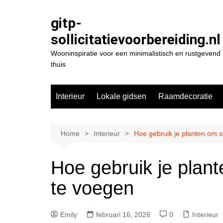
Spring
naar
gitp-
de
sollicitatievoorbereiding.nl
inhoud
Wooninspiratie voor een minimalistisch en rustgevend
thuis
Interieur
Lokale gidsen
Raamdecoratie
Home
Interieur
Hoe gebruik je planten om s
Hoe gebruik je plant
te voegen
Emily
februari 16, 2026
0
Interieur