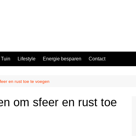
Tuin
Lifestyle
Energie besparen
Contact
feer en rust toe te voegen
en om sfeer en rust toe