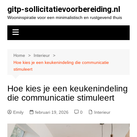
Spring
gitp-sollicitatievoorbereiding.nl
naar
Wooninspiratie voor een minimalistisch en rustgevend thuis
de
inhoud
Home
Interieur
Hoe kies je een keukenindeling die communicatie
stimuleert
Hoe kies je een keukenindeling
die communicatie stimuleert
Emily
februari 19, 2026
0
Interieur